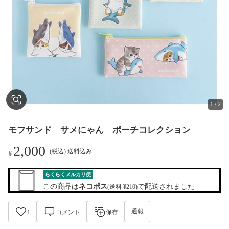
1
/
2
モフサンド サメにゃん ポーチコレクション
2,000
(税込) 送料込み
¥
らくらくメルカリ便
この商品は
ネコポス
で配送されました
(送料 ¥210)
通報
1
コメント
保存