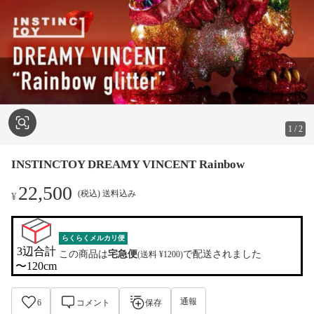
1
/
2
INSTINCTOY DREAMY VINCENT Rainbow
22,500
(税込) 送料込み
¥
らくらくメルカリ便
3辺合計

この商品は
宅急便
で配送されました
(送料 ¥1200)
〜120cm
通報
6
コメント
保存