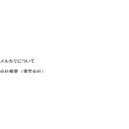
メルカリについて
会社概要（運営会社）
採用情報
プレスリリース
公式ブログ
プレスキット
メルカリUS
メルカリShops
m department（エムデパ）
ヘルプ