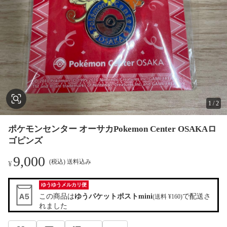
1
/
2
ポケモンセンター オーサカPokemon Center OSAKAロ
ゴピンズ
9,000
(税込) 送料込み
¥
ゆうゆうメルカリ便
この商品は
ゆうパケットポストmini
で配送さ
(送料 ¥160)
れました