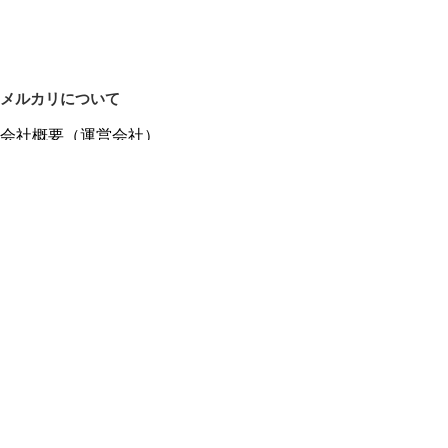
メルカリについて
会社概要（運営会社）
採用情報
プレスリリース
公式ブログ
プレスキット
メルカリUS
メルカリShops
m department（エムデパ）
ヘルプ
ヘルプセンター（ガイド・お問い合わせ）
メルカリShopsでショップを開設する
メルカリShops ショップ管理画面にログイン
メルカリShops出店者向けガイド
お問い合わせ一覧
フリーワードから商品をさがす