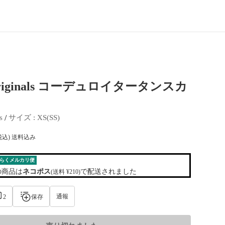
s originals コーデュロイタータンスカ
 / 
s
サイズ
 : 
XS(SS)
税込) 送料込み
らくメルカリ便
の商品は
ネコポス
で配送されました
(送料 ¥210)
通報
2
保存