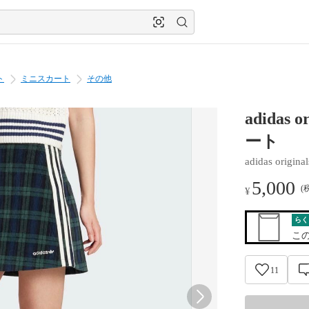
ト
ミニスカート
その他
adida
ート
adidas original
5,000
(
¥
らく
こ
11