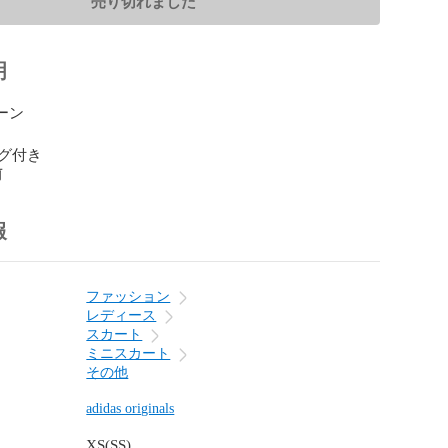
売り切れました
明
ーン

グ付き
前
報
ファッション
レディース
スカート
ミニスカート
その他
adidas originals
XS(SS)