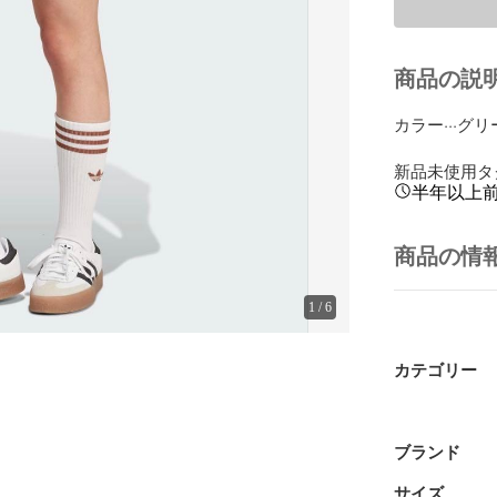
商品の説
カラー···グリ
新品未使用タ
半年以上
商品の情
1
/
6
カテゴリー
ブランド
サイズ