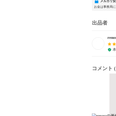
メルカリ安
お金は事務局に
出品者
reno
コメント (