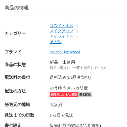
商品の情報
コスメ・美容
メイクアップ
カテゴリー
アイライナー
その他
ブランド
too cool for school
新品、未使用
商品の状態
新品で購入し、一度も使用していない
配送料の負担
送料込み(出品者負担)
ゆうゆうメルカリ便
配送の方法
郵便局/コンビニ受取
匿名配送
発送元の地域
大阪府
発送までの日数
1~2日で発送
寄付設定
販売利益の5%(出品者負担)