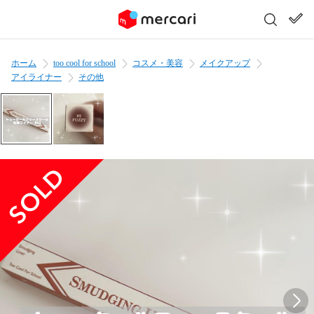
ホーム
too cool for school
コスメ・美容
メイクアップ
アイライナー
その他