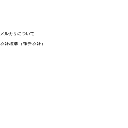
メルカリについて
会社概要（運営会社）
採用情報
プレスリリース
公式ブログ
プレスキット
メルカリUS
メルカリShops
m department（エムデパ）
ヘルプ
ヘルプセンター（ガイド・お問い合わせ）
メルカリShopsでショップを開設する
メルカリShops ショップ管理画面にログイン
メルカリShops出店者向けガイド
お問い合わせ一覧