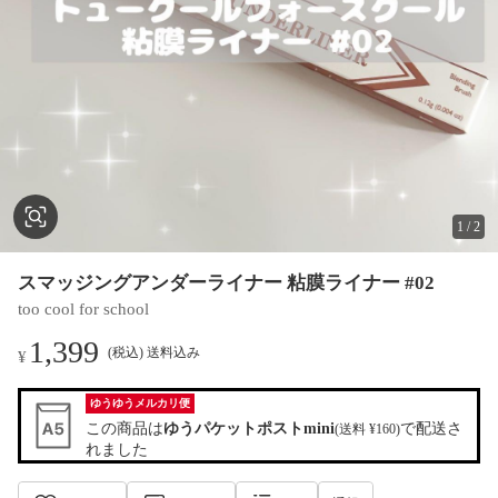
1
/
2
スマッジングアンダーライナー 粘膜ライナー #02
too cool for school
1,399
(税込) 送料込み
¥
ゆうゆうメルカリ便
この商品は
ゆうパケットポストmini
で配送さ
(送料 ¥160)
れました