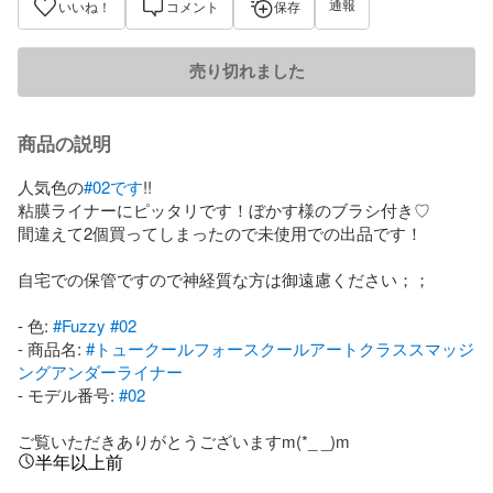
通報
いいね！
コメント
保存
売り切れました
商品の説明
人気色の
#02です
!!

粘膜ライナーにピッタリです！ぼかす様のブラシ付き♡

間違えて2個買ってしまったので未使用での出品です！

自宅での保管ですので神経質な方は御遠慮ください；；

- 色: 
#Fuzzy
#02
- 商品名: 
#トュークールフォースクールアートクラススマッジ
ングアンダーライナー
- モデル番号: 
#02
ご覧いただきありがとうございますm(*_ _)m
半年以上前