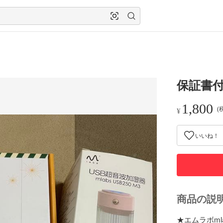
保証書付
1,800
(
¥
いいね！
商品の説
★エムラボml