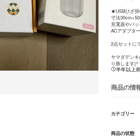
★USBひざ掛
寸法30cm×50
充電器やバッ
ACアダプター
2点セットに
ヤマダデンキ
り致します(^ ^
半年以上
商品の情
カテゴリー
商品の状態