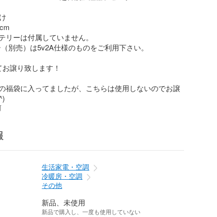
け

cm

テリーは付属していません。

（別売）は5v2A仕様のものをご利用下さい。

てお譲り致します！

の福袋に入ってましたが、こちらは使用しないのでお譲
)
前
報
生活家電・空調
冷暖房・空調
その他
新品、未使用
新品で購入し、一度も使用していない