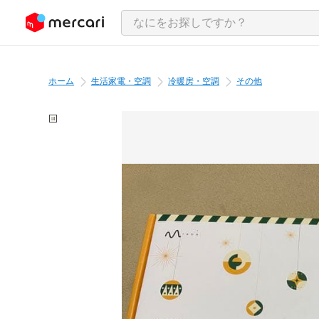
ンツにスキップ
ホーム
生活家電・空調
冷暖房・空調
その他