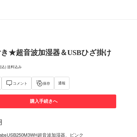
き★超音波加湿器＆USBひざ掛け
税込) 送料込み
通報
コメント
保存
購入手続きへ
明
absUSB250M3WH超音波加湿器、ピンク
