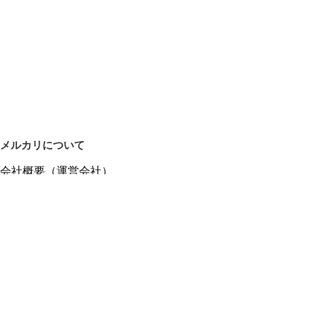
メルカリについて
会社概要（運営会社）
採用情報
プレスリリース
公式ブログ
プレスキット
メルカリUS
メルカリShops
m department（エムデパ）
ヘルプ
ヘルプセンター（ガイド・お問い合わせ）