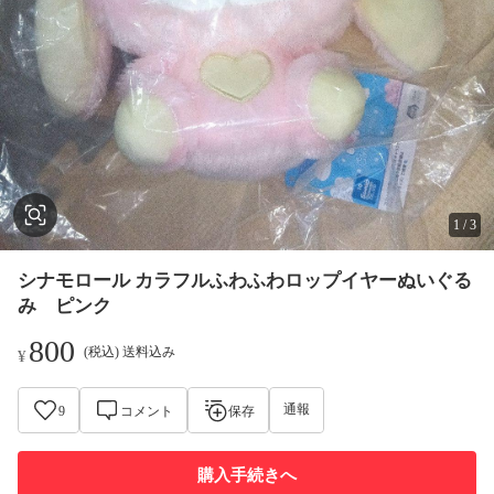
1
/
3
シナモロール カラフルふわふわロップイヤーぬいぐる
み ピンク
800
(税込) 送料込み
¥
通報
9
コメント
保存
購入手続きへ