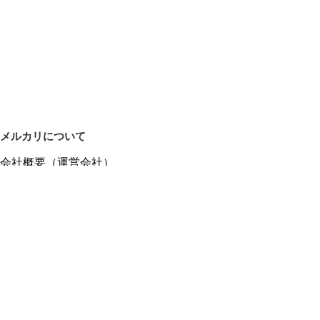
メルカリについて
会社概要（運営会社）
採用情報
プレスリリース
公式ブログ
プレスキット
メルカリUS
メルカリShops
m department（エムデパ）
ヘルプ
ヘルプセンター（ガイド・お問い合わせ）