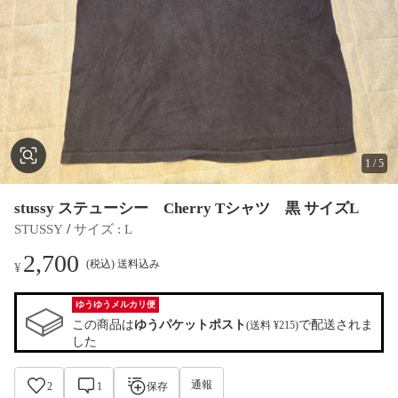
1
/
5
stussy ステューシー Cherry Tシャツ 黒 サイズL
 / 
STUSSY
サイズ
 : 
L
2,700
(税込) 送料込み
¥
ゆうゆうメルカリ便
この商品は
ゆうパケットポスト
で配送されま
(送料 ¥215)
した
通報
2
1
保存