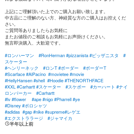
上記にご理解頂いた上でのご購入お願い致します。

中古品にご理解のない方、神経質な方のご購入はお控えくだ
さい。

ご質問等ありましたらお気軽に

またお値段のご相談もお気軽にお声掛けください。

無言即決購入、大歓迎です。

#ロンハーマン
#RonHerman
#pizzanista
#ピッザニスタ
#
スケーター
#ヘンリーネック
#ロンT
#ボーダー
#ボーダーT
#Scarface
#AlPacino
#movietee
#movie
#HellyHansen
#shell
#Hoodie
#THENORTHFACE
#XXL
#Carhartt
#スケーター
#スケボー
#カーハート
#ナイ
ロンパーカー
#Carhartt
#lv
#flower
#ape
#nigo
#Pharrell
#ye
#Disney
#ポロシャツ
#adidas
#gap
#nike
#supreme
#レゲエ
#エクストララージ
#ジャマイカ
半年以上前