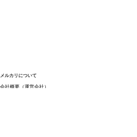
メルカリについて
会社概要（運営会社）
採用情報
プレスリリース
公式ブログ
プレスキット
メルカリUS
メルカリShops
m department（エムデパ）