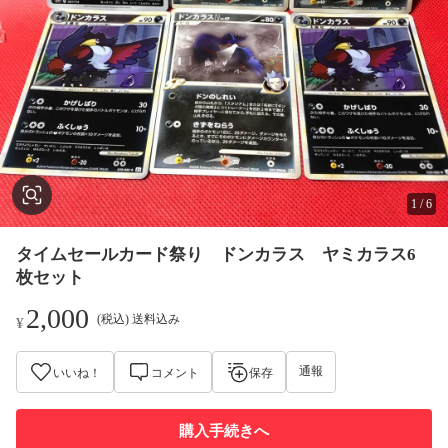
1
/
6
タイムセールカード祭り ドンカラス ヤミカラス6
枚セット
2,000
(税込) 送料込み
¥
通報
いいね！
コメント
保存
購入手続きへ