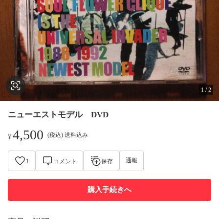
1
/
2
ニューエストモデル DVD
4,500
(税込) 送料込み
¥
通報
1
コメント
保存
購入手続きへ