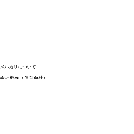
メルカリについて
会社概要（運営会社）
採用情報
プレスリリース
公式ブログ
プレスキット
メルカリUS
メルカリShops
m department（エムデパ）
ヘルプ