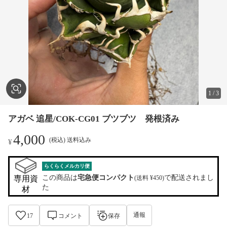
1
/
3
アガベ 追星/COK-CG01 ブツブツ 発根済み
4,000
(税込) 送料込み
¥
らくらくメルカリ便
この商品は
宅急便コンパクト
で配送されまし
専用資
(送料 ¥450)
た
材
通報
17
コメント
保存