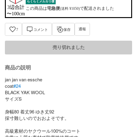
らくらくメルカリ便
3辺合計

この商品は
宅急便
で配送されました
(送料 ¥1050)
〜100cm
通報
7
コメント
保存
売り切れました
商品の説明
jan jan van essche 

coat
#24
BLACK YAK WOOL

サイズS

身幅80 着丈96 ゆき丈92

採寸難しいのでおおよそです。

高級素材のヤクウール100%のコート
