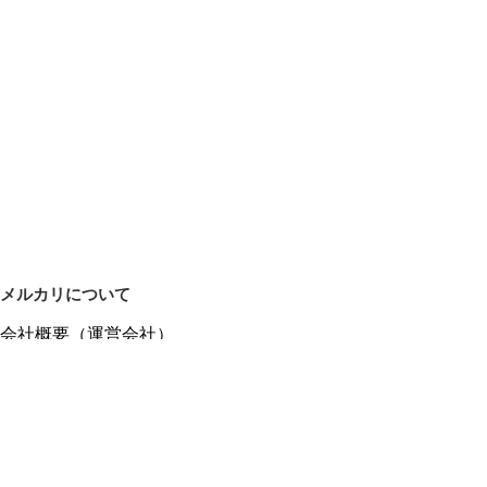
メルカリについて
会社概要（運営会社）
採用情報
プレスリリース
公式ブログ
プレスキット
メルカリUS
メルカリShops