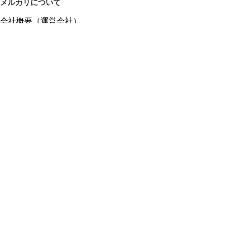
メルカリについて
会社概要（運営会社）
採用情報
プレスリリース
公式ブログ
プレスキット
メルカリUS
メルカリShops
m department（エムデパ）
ヘルプ
ヘルプセンター（ガイド・お問い合わせ）
メルカリShopsでショップを開設する
メルカリShops ショップ管理画面にログイン
メルカリShops出店者向けガイド
お問い合わせ一覧
フリーワードから商品をさがす
プライバシーと利用規約
メルカリ利用規約
メルカリShops利用規約