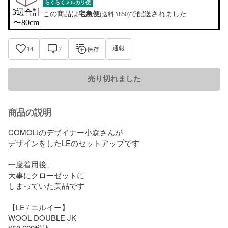
らくらくメルカリ便
3辺合計

この商品は
宅急便
で配送されました
(送料 ¥850)
〜80cm
通報
14
7
保存
売り切れました
商品の説明
COMOLIのデザイナー小森さんが

デザインをしたLEのセットアップです

一度着用後、

大事にクローゼットに

しまっていた美品です

【LE / エルイー】

WOOL DOUBLE JK
