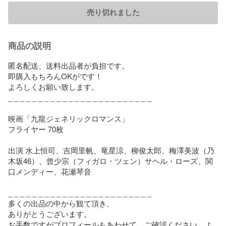
売り切れました
商品の説明
匿名配送、送料出品者が負担です。

即購入もちろんOKがです！

よろしくお願い致します。

_ _ _ _ _ _ _ _ _ _ _ _ _ _ _ _ _ _ _ _ _ _ _ _

映画「九龍ジェネリックロマンス」

フライヤー 70枚

出演 水上恒司、吉岡里帆、竜星涼、柳俊太郎、梅澤美波（乃
木坂46）、曾少宗（フィガロ・ツェン）サヘル・ローズ、関
口メンディー、花瀬琴音

_ _ _ _ _ _ _ _ _ _ _ _ _ _ _ _ _ _ _ _ _ _ _ _

多くの出品の中から観て頂き、

ありがとうございます。

お手数ですがプロフィールもあわせて、ご確認ください。よ