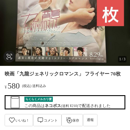
1
/
3
映画「九龍ジェネリックロマンス」 フライヤー 70枚
580
(税込) 送料込み
¥
らくらくメルカリ便
この商品は
ネコポス
で配送されました
(送料 ¥210)
通報
いいね！
コメント
保存