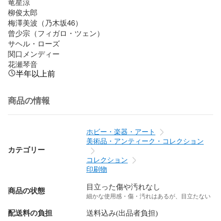
竜星涼

柳俊太郎

梅澤美波（乃木坂46）

曾少宗（フィガロ・ツェン）

サヘル・ローズ

関口メンディー

花瀬琴音
半年以上前
商品の情報
ホビー・楽器・アート
美術品・アンティーク・コレクション
カテゴリー
コレクション
印刷物
目立った傷や汚れなし
商品の状態
細かな使用感・傷・汚れはあるが、目立たない
配送料の負担
送料込み(出品者負担)