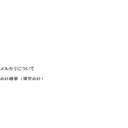
メルカリについて
会社概要（運営会社）
採用情報
プレスリリース
公式ブログ
プレスキット
メルカリUS
メルカリShops
m department（エムデパ）
ヘルプ