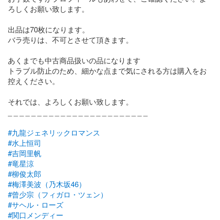
ろしくお願い致します。

出品は70枚になります。

バラ売りは、不可とさせて頂きます。　

あくまでも中古商品扱いの品になります

トラブル防止のため、細かな点まで気にされる方は購入をお
控えください。

それでは、よろしくお願い致します。

_ _ _ _ _ _ _ _ _ _ _ _ _ _ _ _ _ _ _ _ _ _ _ _

#九龍ジェネリックロマンス
#水上恒司
#吉岡里帆
#竜星涼
#柳俊太郎
#梅澤美波（乃木坂46）
#曾少宗（フィガロ・ツェン）
#サヘル・ローズ
#関口メンディー