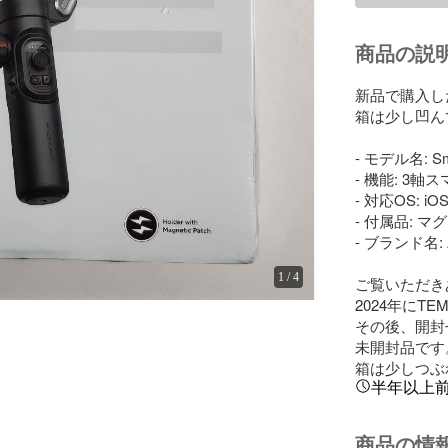
商品の説
新品で購入し
箱は少し凹ん
- モデル名: Sma
- 機能: 3
- 対応OS: iO
- 付属品: 
- ブランド名: A
1
/
4
ご覧いただき
2024年にT
その後、開封
未開封品です。
箱は少しつぶ
半年以上
商品の情