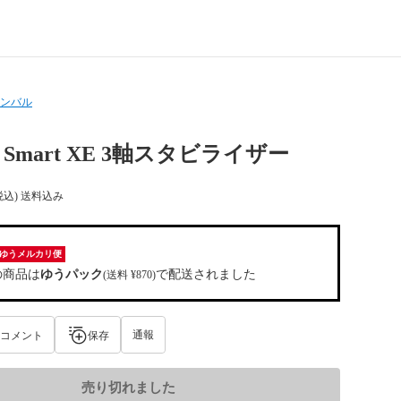
ンバル
an Smart XE 3軸スタビライザー
税込) 送料込み
ゆうメルカリ便
の商品は
ゆうパック
で配送されました
(送料 ¥870)
通報
コメント
保存
売り切れました