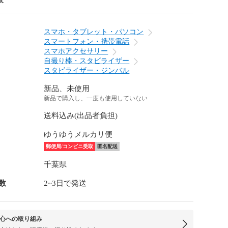
スマホ・タブレット・パソコン
スマートフォン・携帯電話
スマホアクセサリー
自撮り棒・スタビライザー
スタビライザー・ジンバル
新品、未使用
新品で購入し、一度も使用していない
送料込み(出品者負担)
ゆうゆうメルカリ便
郵便局/コンビニ受取
匿名配送
千葉県
数
2~3日で発送
心への取り組み