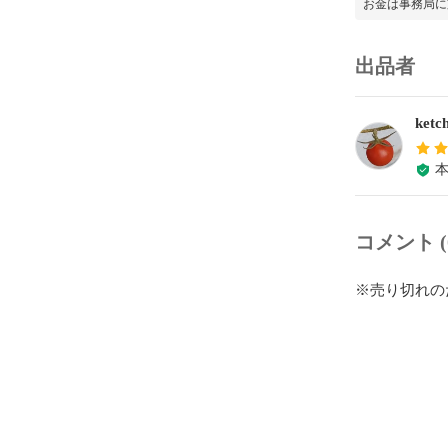
お金は事務局に
出品者
ketc
コメント (
※売り切れの