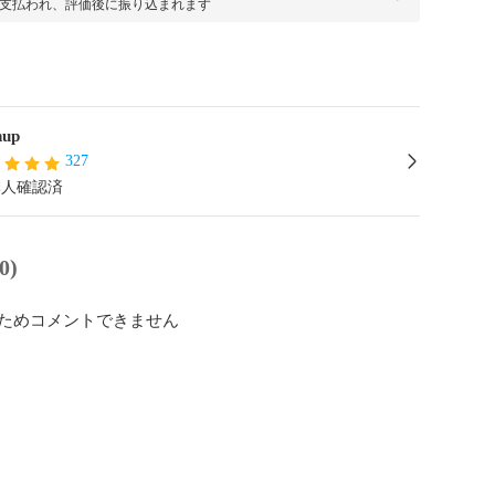
支払われ、評価後に振り込まれます
hup
327
本人確認済
0)
ためコメントできません