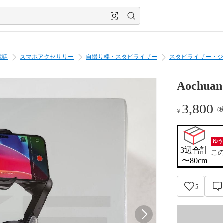
電話
スマホアクセサリー
自撮り棒・スタビライザー
スタビライザー・ジ
Aochu
3,800
(
¥
ゆう
3辺合計

こ
〜80cm
5