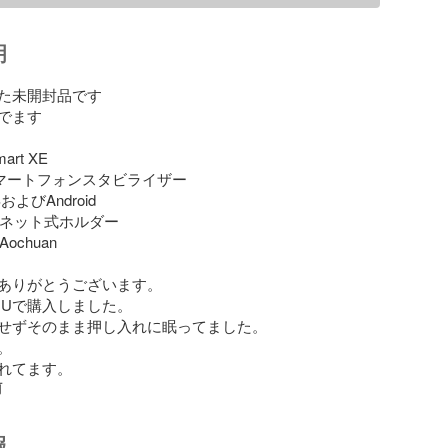
明
た未開封品です

でます

rt XE

軸スマートフォンスタビライザー

SおよびAndroid

マグネット式ホルダー

ochuan

ありがとうございます。

EMUで購入しました。

せずそのまま押し入れに眠ってました。



れてます。
前
報