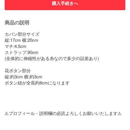
購入手続きへ
商品の説明
カバン部分サイズ

縦:17cm 横:20cm

マチ:4.5cm

ストラップ:90cm

(全体的に伸縮性がある糸なので多少の誤差あり)

花ボタン部分

縦:約3cm 横:約3cm

ボタン紐が全長約8cmになります

⚠️プロフィール・説明欄の必読よろしくお願いいたします⚠️
