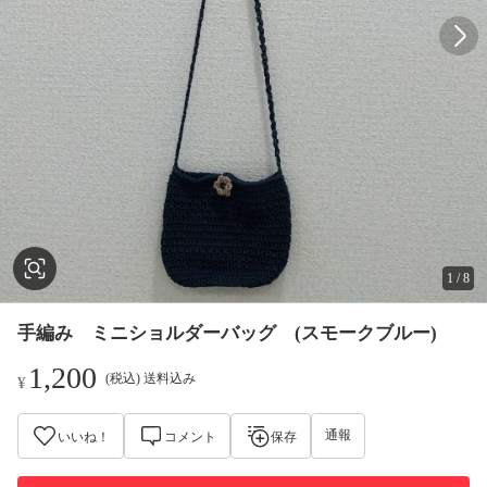
1
/
8
手編み ミニショルダーバッグ (スモークブルー)
1,200
(税込) 送料込み
¥
通報
いいね！
コメント
保存