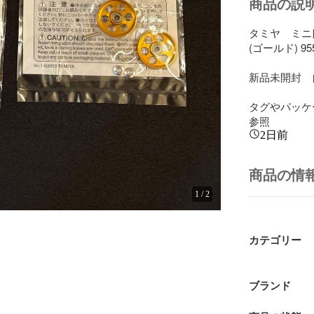
商品の説
タミヤ　ミニ
(ゴールド) 95
新品未開封　
タグやパッケ
参照
2日前
商品の情
1
/
2
カテゴリー
ブランド