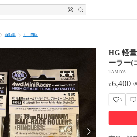
自動車
ミニ四駆
HG 軽
ーラー(ゴ
TAMIYA
6,400
(
¥
3