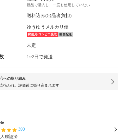
新品で購入し、一度も使用していない
送料込み(出品者負担)
ゆうゆうメルカリ便
郵便局/コンビニ受取
匿名配送
未定
数
1~2日で発送
心への取り組み
支払われ、評価後に振り込まれます
le
390
本人確認済