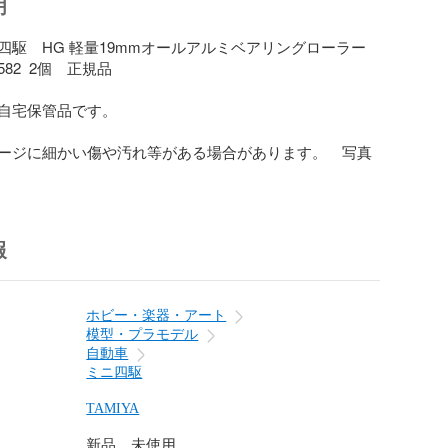
明
四駆　HG 軽量19mmオールアルミベアリングローラー
582  2個　正規品

自宅保管品です。

ージに細かい傷や汚れ等がある場合があります。　写真
報
ホビー・楽器・アート
模型・プラモデル
自動車
ミニ四駆
TAMIYA
新品、未使用