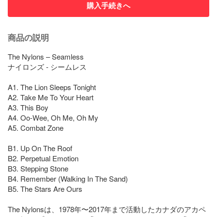
購入手続きへ
商品の説明
The Nylons – Seamless

ナイロンズ - シームレス

A1. The Lion Sleeps Tonight

A2. Take Me To Your Heart

A3. This Boy

A4. Oo-Wee, Oh Me, Oh My

A5. Combat Zone

B1. Up On The Roof

B2. Perpetual Emotion

B3. Stepping Stone

B4. Remember (Walking In The Sand)

B5. The Stars Are Ours

The Nylonsは、1978年〜2017年まで活動したカナダのアカペ