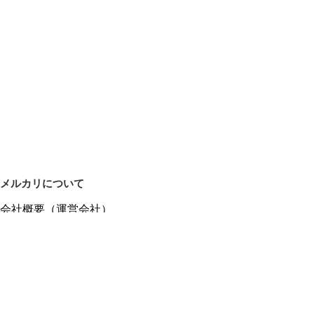
メルカリについて
会社概要（運営会社）
採用情報
プレスリリース
公式ブログ
プレスキット
メルカリUS
メルカリShops
m department（エムデパ）