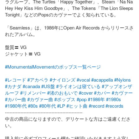
ラグループ。The Turtles「Happy Together」、Steam「Na Na 
Hey Hey Kiss Him Goodbye」、The Tokens「The Lion Sleeps 
Tonight」などのPopsのカヴァーでよく知られている。

「Seamless」は、1986年にOpen Air Records からリリースさ
れたアルバム。

盤質〓 VG

ジャケット〓 VG

#MonumentalMovementのポップス一覧ページ
#レコード
#アカペラ
#ナイロンズ
#vocal
#acappella
#Nylons
#カナダ
#canada
#US盤
#ライオンは寝ている
#アップオンザ
ルーフ
#リメンバー
#渚のおもいで
#cover
#カバー
#カヴァー
#カバー曲
#カヴァー曲
#ポップス
#pop
#1986年
#1980s
#1980年代
#80s
#80年代
#LP
#ヒット曲
#record
#records
--------------------------------------------------

中古の商品になりますので、デリケートな方はご遠慮くださ
い。

購入前に必ずプロフィール欄をご確認いただきますよう宜し