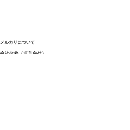
メルカリについて
会社概要（運営会社）
採用情報
プレスリリース
公式ブログ
プレスキット
メルカリUS
メルカリShops
m department（エムデパ）
ヘルプ
ヘルプセンター（ガイド・お問い合わせ）
メルカリShopsでショップを開設する
メルカリShops ショップ管理画面にログイン