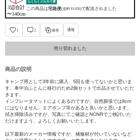
らくらくメルカリ便
3辺合計

この商品は
宅急便
で配送されました
(送料 ¥1450)
〜140cm
通報
1
2
保存
売り切れました
商品の説明
キャンプ用として3年前に購入、5回も使ってないかと思いま
す。車中泊ふとんに移行のため2個セットで出品させていただ
きます。

インフレータマットによくあるのですが、自然膨張では8cm
にはなりません。エアポンプ等があると良いかと思います。

拭き掃除済みですが、写真にてご確認とNCNRでご検討いた
だけますよう、よろしくお願いいたします。

以下最新のメーカー情報ですが、補修材が付いていないなど