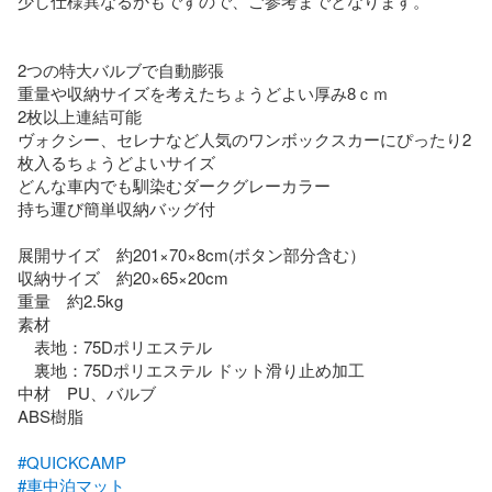
少し仕様異なるかもですので、ご参考までとなります。

2つの特大バルブで自動膨張

重量や収納サイズを考えたちょうどよい厚み8ｃｍ

2枚以上連結可能

ヴォクシー、セレナなど人気のワンボックスカーにぴったり2
枚入るちょうどよいサイズ

どんな車内でも馴染むダークグレーカラー

持ち運び簡単収納バッグ付

展開サイズ　約201×70×8cm(ボタン部分含む）

収納サイズ　約20×65×20cm

重量　約2.5kg

素材

　表地：75Dポリエステル

　裏地：75Dポリエステル ドット滑り止め加工

中材　PU、バルブ

ABS樹脂

#QUICKCAMP
#車中泊マット