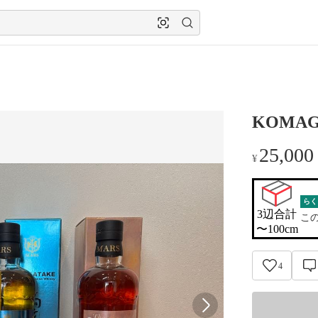
KOMAGA
25,000
¥
らく
3辺合計

こ
〜100cm
4