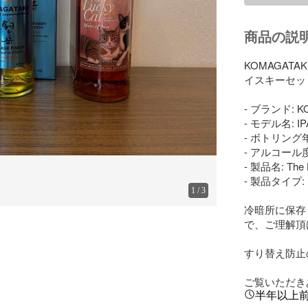
商品の説
KOMAGATAKE
イスキーセット
- ブランド: K
- モデル名: IPA
- ボトリング年: 
- アルコール度数
- 製品名: The L
- 製品タイプ
1
/
3
冷暗所に保存
で、ご理解頂
すり替え防止
ご覧いただき
半年以上