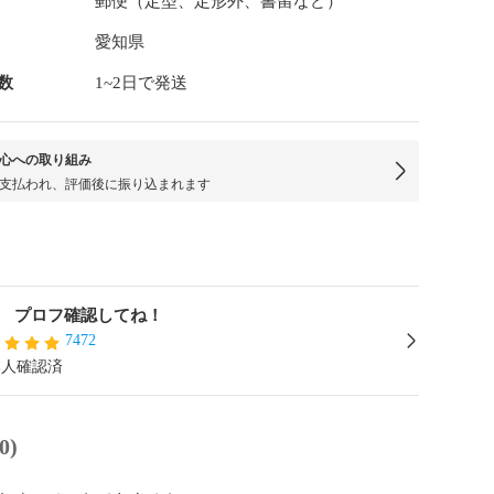
郵便（定型、定形外、書留など）
愛知県
数
1~2日で発送
心への取り組み
支払われ、評価後に振り込まれます
yu プロフ確認してね！
7472
本人確認済
0)