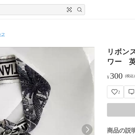
ーフ
リボンス
ワー 
300
(税込
¥
2
商品の説