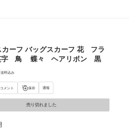
カーフ バッグスカーフ 花 フラ
英字 鳥 蝶々 ヘアリボン 黒
) 送料込み
通報
コメント
保存
売り切れました
明