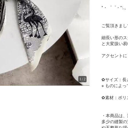
*・゜゜・*:.。.
ご覧頂きまし
細長い形のス
と大変扱い易
アクセントに
✿サイズ：長さ8
1
/
2
※ ものによ
✿素材：ポリ
・本商品は、
多少の縫製の
や不整形な場