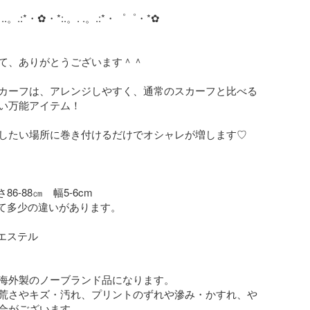
.。.:*・✿・*:.。. .。.:*・゜゜・*✿

て、ありがとうございます＾＾

カーフは、アレンジしやすく、通常のスカーフと比べる
い万能アイテム！

したい場所に巻き付けるだけでオシャレが増します♡

6-88㎝　幅5-6cm

って多少の違いがあります。

エステル

海外製のノーブランド品になります。

荒さやキズ・汚れ、プリントのずれや滲み・かすれ、や
合がございます。
