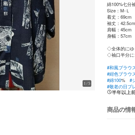
綿100%七分
Size：М-Ｌ

着丈：69cm

袖丈：42.5cm
肩幅：45cm

身幅：57cm

◇全体的にゆ
◇袖口半分に
#和風ブラウ
#紺色ブラウ
#綿100
%　
#
1
/
5
#敬老の日プ
半年以上
商品の情