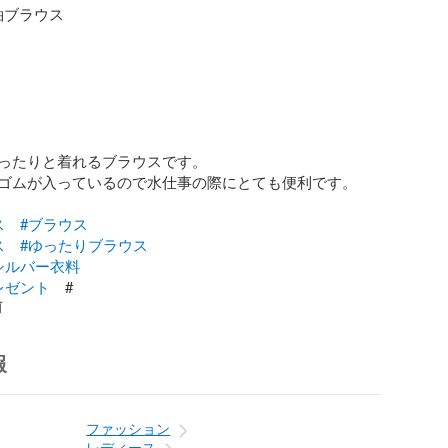
袖ブラウス



ったりと着れるブラウスです。

ゴムが入っているので水仕事の際にとても便利です。

ス
#ブラウス
ス
#ゆったりブラウス
シルバー衣料
レゼント
　#
前
報
ファッション