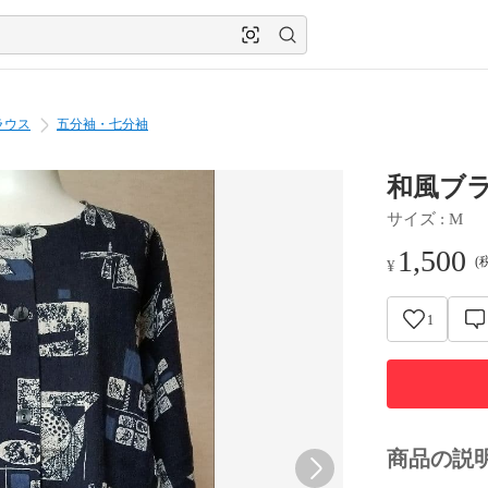
ラウス
五分袖・七分袖
和風ブ
サイズ
 : 
M
1,500
(
¥
1
商品の説