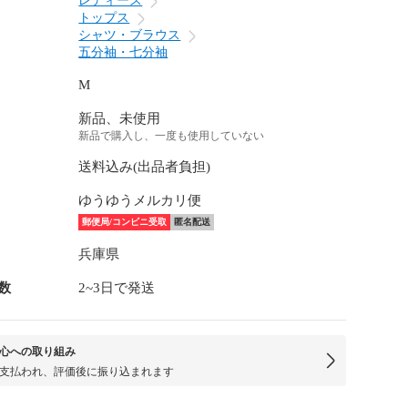
レディース
トップス
シャツ・ブラウス
五分袖・七分袖
M
新品、未使用
新品で購入し、一度も使用していない
送料込み(出品者負担)
ゆうゆうメルカリ便
郵便局/コンビニ受取
匿名配送
兵庫県
数
2~3日で発送
心への取り組み
支払われ、評価後に振り込まれます