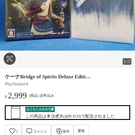
1
/
2
ケーナBridge of Spirits Deluxe Editi…
PlayStation4
2,999
(税込) 送料込み
¥
らくらくメルカリ便
この商品は
ネコポス
で配送されました
(送料 ¥210)
通報
2
コメント
保存