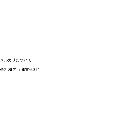
メルカリについて
会社概要（運営会社）
採用情報
プレスリリース
公式ブログ
プレスキット
メルカリUS
メルカリShops
m department（エムデパ）
ヘルプ