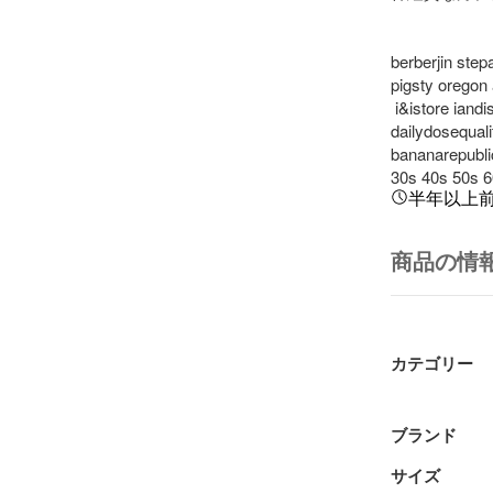
berberjin step
pigsty oregon
 i&istore iandistore propsstoreannex siestastore sundaysbest 
dailydosequali
bananarepublic 
30s 40s 50s 6
半年以上
商品の情
カテゴリー
ブランド
サイズ