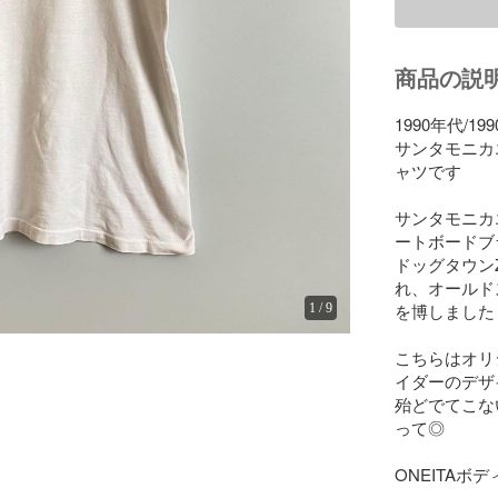
商品の説
1990年代/1990
サンタモニカエアラ
ャツです

サンタモニカ
ートボードブ
ドッグタウン
れ、オールド
を博しました

1
/
9
こちらはオリジナ
イダーのデザイ
殆どでてこな
って◎

ONEITAボディ、F