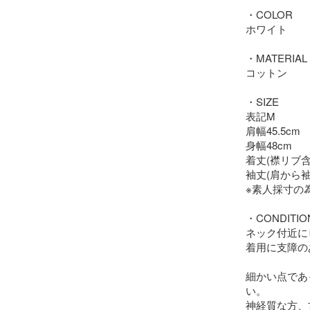
・COLOR

ホワイト

・MATERIAL

コットン

・SIZE

表記M

肩幅45.5cm

身幅48cm

着丈(襟リブ含ま
袖丈(肩から袖先)
※素人採寸の
・CONDITION
ネック付近に
着用に支障の
細かい点であ
い。

神経質な方、