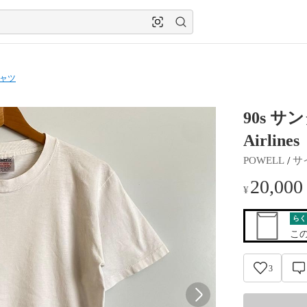
シャツ
90s サ
Airlines
 / 
POWELL
サ
20,000
¥
らく
こ
3