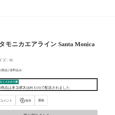
ンタモニカエアライン Santa Monica
イズ
 : 
M
(税込) 送料込み
らくメルカリ便
の商品は
ネコポス
で配送されました
(送料 ¥210)
通報
コメント
保存