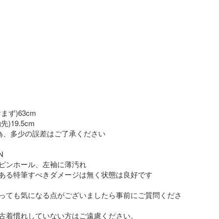
ず)63cm

19.5cm

為、多少の誤差はご了承ください



ピンホール、左袖に薄汚れ

ある特筆すべきダメージは無く状態は良好です

っても気になる点がございましたら事前にご質問くださ
古着慣れしていない方はご遠慮ください。
