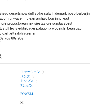
ahead desertsnow duff spike safari tidemark bozo berberjin 
 acorn unwave mrclean archaic borninny lead

tystuff levis eddiebauer patagonia woolrich llbean gap 
carhartt ralphlauren rrl

0s 70s 80s 90s
前
報
ファッション
メンズ
トップス
Tシャツ
POWELL
M