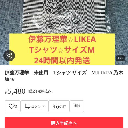
1
/
2
伊藤万理華 未使用 Tシャツ サイズ M LIKEA 乃木
坂46
5,480
(税込) 送料込み
¥
通報
3
コメント
保存
購入手続きへ