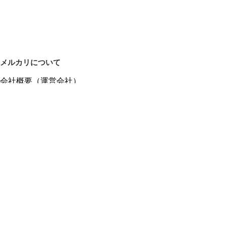
メルカリについて
会社概要（運営会社）
採用情報
プレスリリース
公式ブログ
プレスキット
メルカリUS
メルカリShops
m department（エムデパ）
ヘルプ
ヘルプセンター（ガイド・お問い合わせ）
メルカリShopsでショップを開設する
メルカリShops ショップ管理画面にログイン
メルカリShops出店者向けガイド