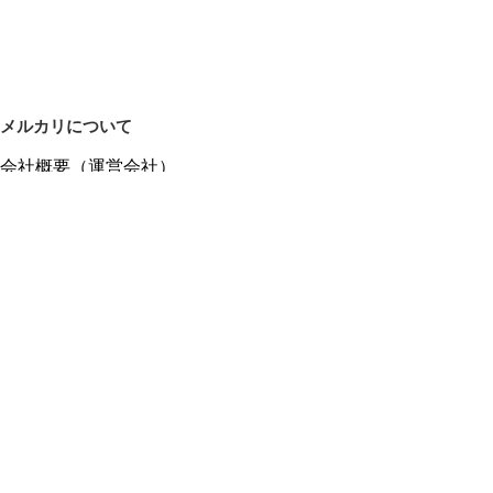
メルカリについて
会社概要（運営会社）
採用情報
プレスリリース
公式ブログ
プレスキット
メルカリUS
メルカリShops
m department（エムデパ）
ヘルプ
ヘルプセンター（ガイド・お問い合わせ）
メルカリShopsでショップを開設する
メルカリShops ショップ管理画面にログイン
メルカリShops出店者向けガイド
お問い合わせ一覧