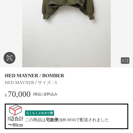
1
/
2
HED MAYNER / BOMBER
 / 
HED MAYNER
サイズ
 : 
S
70,000
(税込) 送料込み
¥
らくらくメルカリ便
3辺合計

この商品は
宅急便
で配送されました
(送料 ¥850)
〜80cm