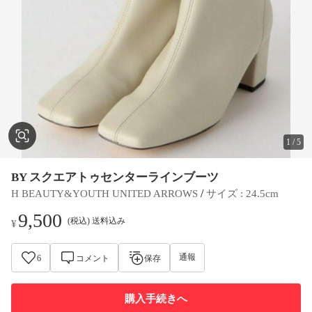
1
/
5
BY スクエアトゥセンターラインブーツ
 / 
H BEAUTY&YOUTH UNITED ARROWS
サイズ
 : 
24.5cm
9,500
(税込) 送料込み
¥
通報
6
コメント
保存
購入手続きへ