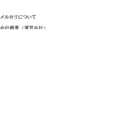
メルカリについて
会社概要（運営会社）
採用情報
プレスリリース
公式ブログ
プレスキット
メルカリUS
メルカリShops
m department（エムデパ）
ヘルプ
ヘルプセンター（ガイド・お問い合わせ）
メルカリShopsでショップを開設する
メルカリShops ショップ管理画面にログイン
メルカリShops出店者向けガイド
お問い合わせ一覧
フリーワードから商品をさがす
プライバシーと利用規約