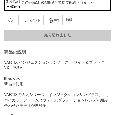
3辺合計

この商品は
宅急便
で配送されました
(送料 ¥750)
〜60cm
通報
3
コメント
保存
売り切れました
商品の説明
VARTIX インジェクションサングラス ホワイト＆ブラック 
VX-I-25BM

即購入ok

新品未使用

VARTIXの人気シリーズ「インジェクションサングラス」に、
バイカラーフレームとウォームグラデーションレンズを組み
合わせたモデルが再登場。
