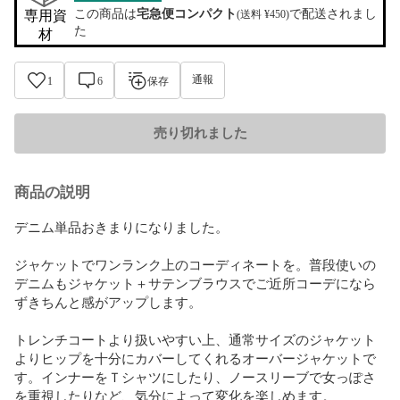
この商品は
宅急便コンパクト
で配送されまし
専用資
(送料 ¥450)
た
材
通報
1
6
保存
売り切れました
商品の説明
デニム単品おきまりになりました。

ジャケットでワンランク上のコーディネートを。普段使いの
デニムもジャケット＋サテンブラウスでご近所コーデになら
ずきちんと感がアップします。

トレンチコートより扱いやすい上、通常サイズのジャケット
よりヒップを十分にカバーしてくれるオーバージャケットで
す。インナーをＴシャツにしたり、ノースリーブで女っぽさ
を重視したりなど、気分によって変化を楽しめます。
