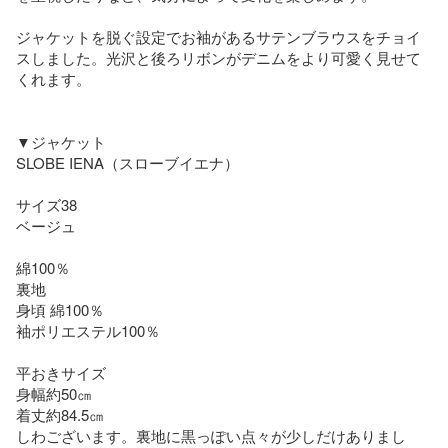
ジャケットを脱ぐ設定でお袖があるサテンブラウスをチョイ
スしました。光沢と後ろリボンがデニムをより可愛く見せて
くれます。

▼ジャケット

SLOBE IENA（スローブイエナ）

サイズ38

ベージュ

綿100％

裏地

身頃 綿100％

袖ポリエステル100％

平おきサイズ

身幅約50㎝

着丈約84.5㎝

しわございます。裏地に黒っぽい点々が少しだけありまし