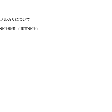
メルカリについて
会社概要（運営会社）
採用情報
プレスリリース
公式ブログ
プレスキット
メルカリUS
メルカリShops
m department（エムデパ）
ヘルプ
ヘルプセンター（ガイド・お問い合わせ）
メルカリShopsでショップを開設する
メルカリShops ショップ管理画面にログイン
メルカリShops出店者向けガイド
お問い合わせ一覧
フリーワードから商品をさがす
プライバシーと利用規約