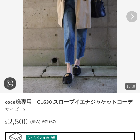
1
/
10
coco様専用 C1630 スローブイエナジャケットコーデ
サイズ
 : 
S
2,500
(税込) 送料込み
¥
らくらくメルカリ便