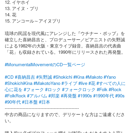
12. イヤホイ

13. アイヌ・プリ

14. 花

15. アンコール～アイヌプリ

琉球の民謡を現代風にアレンジした『ウチナー・ポップ』を
確立した喜納昌吉と、プロデューサー／ピアニストの矢野誠
による1982年の大阪・東京ライブ録音。喜納昌吉の代表曲
「花」も収録されている。1990年にリリースされた再発盤。

#MonumentalMovementのCD一覧ページ
#CD
#喜納昌吉
#矢野誠
#Shokichi
#Kina
#Makoto
#Yano
#ShokichiKina
#MakotoYano
#ライブ
#live
#花
#すべての人に
心に花を
#フォーク
#ロック
#フォークロック
#Folk
#Rock
#FolkRock
#アルバム
#邦楽
#再発盤
#1990s
#1990年代
#90s
#90年代
#日本盤
#日本
--------------------------------------------------

中古の商品になりますので、デリケートな方はご遠慮くださ
い。

購入前に必ずプロフィール欄をご確認いただきますよう宜し