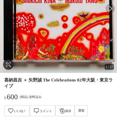
1
/
17
喜納昌吉 ＋ 矢野誠 The Celebrations 82年大阪・東京ラ
イブ
600
(税込) 送料込み
¥
通報
いいね！
コメント
保存