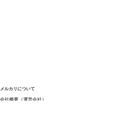
メルカリについて
会社概要（運営会社）
採用情報
プレスリリース
公式ブログ
プレスキット
メルカリUS