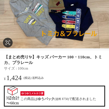
【まとめ売り✨】キッズ パーカー 100・110cm、トミ
カ、プラレール
サイズ
 : 
100cm
1,424
(税込) 送料込み
¥
ゆうゆうメルカリ便
3辺合計

この商品は
ゆうパック
で配送されました
(送料 ¥750)
〜60cm