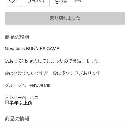
通報
2
コメント
保存
売り切れました
商品の説明
NewJeans BUNNIES CAMP

訳あって2枚購入してしまったので出品しました。

袋は開けてないですが、袋に多少シワがあります。

グループ名···NewJeans

メンバー名···ハニ
半年以上前
商品の情報