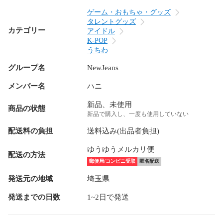
ゲーム・おもちゃ・グッズ
タレントグッズ
カテゴリー
アイドル
K-POP
うちわ
グループ名
NewJeans
メンバー名
ハニ
新品、未使用
商品の状態
新品で購入し、一度も使用していない
配送料の負担
送料込み(出品者負担)
ゆうゆうメルカリ便
配送の方法
郵便局/コンビニ受取
匿名配送
発送元の地域
埼玉県
発送までの日数
1~2日で発送