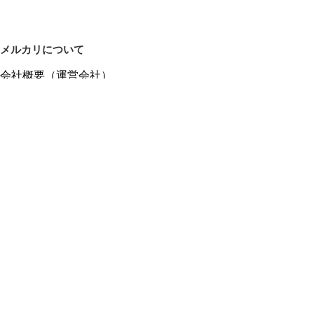
メルカリについて
会社概要（運営会社）
採用情報
プレスリリース
公式ブログ
プレスキット
メルカリUS
メルカリShops
m department（エムデパ）
ヘルプ
ヘルプセンター（ガイド・お問い合わせ）
メルカリShopsでショップを開設する
メルカリShops ショップ管理画面にログイン
メルカリShops出店者向けガイド
お問い合わせ一覧
フリーワードから商品をさがす
プライバシーと利用規約