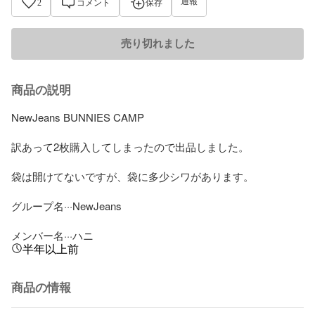
通報
2
コメント
保存
売り切れました
商品の説明
NewJeans BUNNIES CAMP

訳あって2枚購入してしまったので出品しました。

袋は開けてないですが、袋に多少シワがあります。

グループ名···NewJeans

メンバー名···ハニ
半年以上前
商品の情報