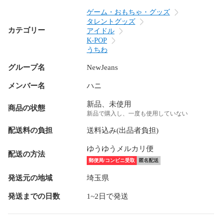
ゲーム・おもちゃ・グッズ
タレントグッズ
カテゴリー
アイドル
K-POP
うちわ
グループ名
NewJeans
メンバー名
ハニ
新品、未使用
商品の状態
新品で購入し、一度も使用していない
配送料の負担
送料込み(出品者負担)
ゆうゆうメルカリ便
配送の方法
郵便局/コンビニ受取
匿名配送
発送元の地域
埼玉県
発送までの日数
1~2日で発送