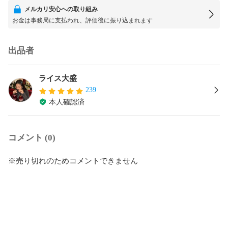
メルカリ安心への取り組み
お金は事務局に支払われ、評価後に振り込まれます
出品者
ライス大盛
239
本人確認済
コメント (0)
※売り切れのためコメントできません