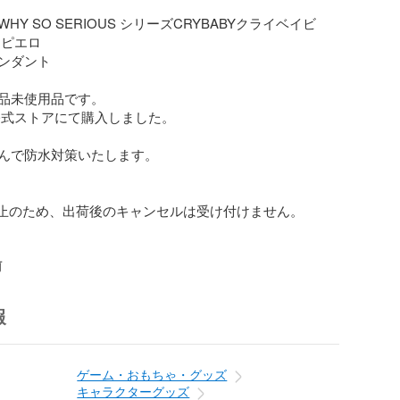
HY SO SERIOUS シリーズCRYBABYクライベイビ
ピエロ

ダント 

品未使用品です。

 公式ストアにて購入しました。

んで防水対策いたします。

防止のため、出荷後のキャンセルは受け付けません。

前
報
ゲーム・おもちゃ・グッズ
キャラクターグッズ