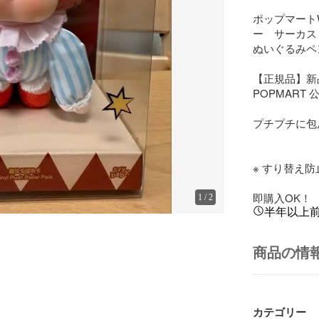
ポップマートW
ー　サーカス 
ぬいぐるみペン
【正規品】新
POPMART
プチプチに包
※ すり替え
即購入OK！
1
/
2
半年以上
商品の情
カテゴリー