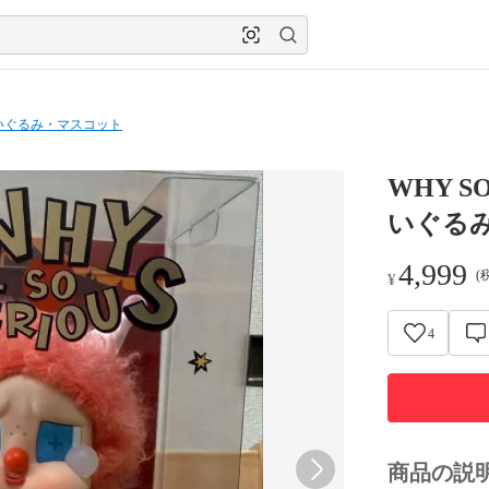
いぐるみ・マスコット
WHY S
いぐる
4,999
(
¥
4
商品の説