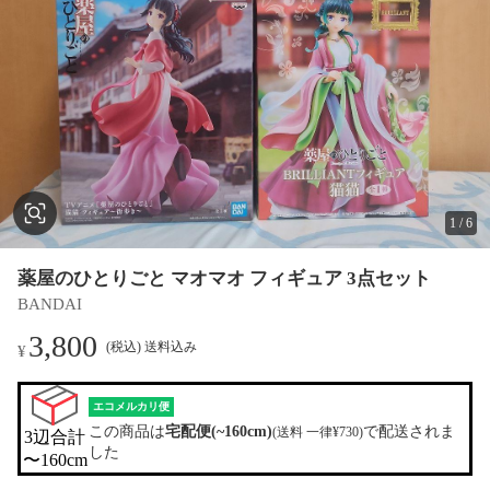
1
/
6
薬屋のひとりごと マオマオ フィギュア 3点セット
BANDAI
3,800
(税込) 送料込み
¥
エコメルカリ便
この商品は
宅配便(~160cm)
で配送されま
(送料 一律¥730)
3辺合計

した
〜160cm