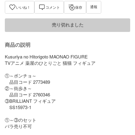
通報
いいね！
コメント
保存
売り切れました
商品の説明
Kusuriya no Hitorigoto MAONAO FIGURE 

TVアニメ 薬屋のひとりごと 猫猫 フィギュア

①～ポンチョ～

　品目コード 2773489

②～街歩き～

　品目コード 2760346

③BRILLIANT フィギュア

　SS15973-1

①～③のセット

バラ売り不可
