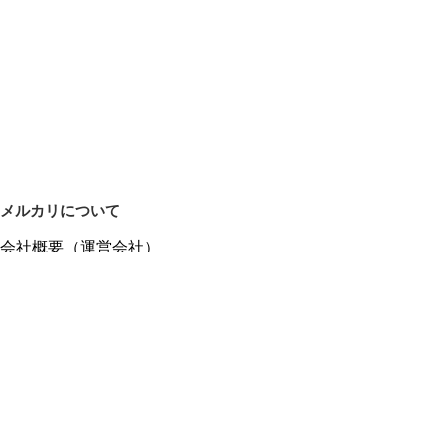
メルカリについて
会社概要（運営会社）
採用情報
プレスリリース
公式ブログ
プレスキット
メルカリUS
メルカリShops
m department（エムデパ）
ヘルプ