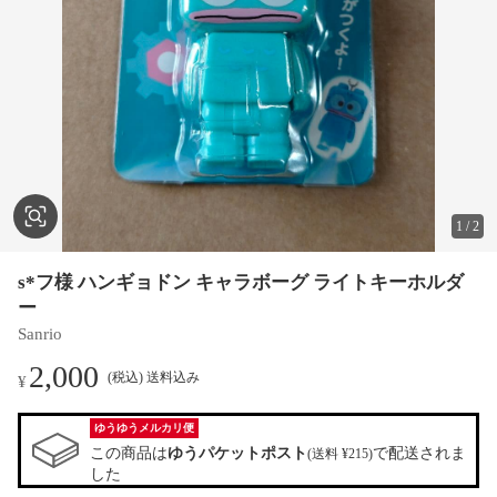
1
/
2
s*フ様 ハンギョドン キャラボーグ ライトキーホルダ
ー
Sanrio
2,000
(税込) 送料込み
¥
ゆうゆうメルカリ便
この商品は
ゆうパケットポスト
で配送されま
(送料 ¥215)
した