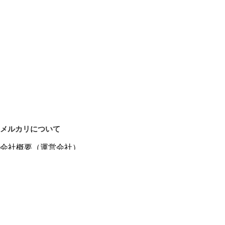
メルカリについて
会社概要（運営会社）
採用情報
プレスリリース
公式ブログ
プレスキット
メルカリUS
メルカリShops
m department（エムデパ）