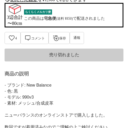
anshin-appraisal-tag
らくらくメルカリ便
3辺合計

この商品は
宅急便
で配送されました
(送料 ¥850)
〜80cm
通報
4
コメント
保存
売り切れました
商品の説明
- ブランド: New Balance

- 色: 黒

- モデル: 990v3

- 素材: メッシュ/合成皮革

ニューバランスのオンラインストアで購入しました。

数回ですが着用済みなのでご理解の上ご検討ください。
