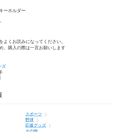
キーホルダー



をよくお読みになってください。

め、購入の際は一言お願いします

ンズ
手
前
報
スポーツ
野球
応援グッズ
その他