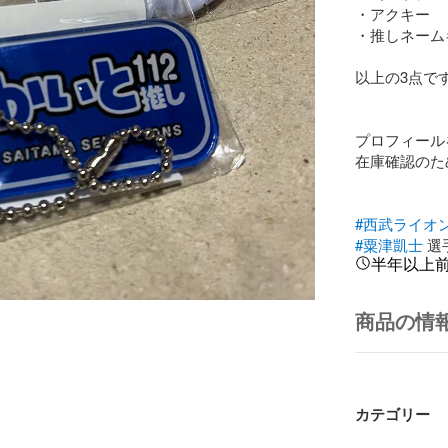
・アクキー

・推しネーム
以上の3点です
プロフィール
在庫確認のた
#西武ライオ
#粟津凱士
 選
半年以上
商品の情
カテゴリー