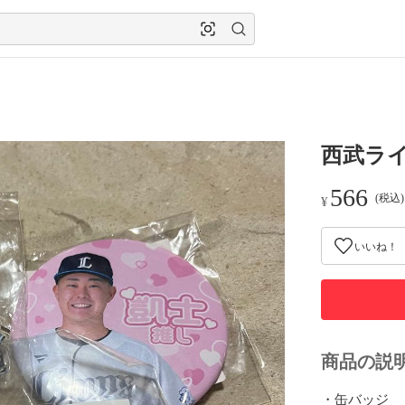
西武ラ
566
(税込
¥
いいね！
商品の説
・缶バッジ
