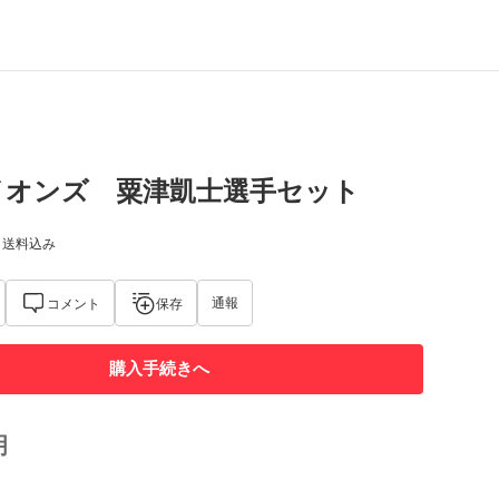
イオンズ 粟津凱士選手セット
) 送料込み
通報
コメント
保存
購入手続きへ
明