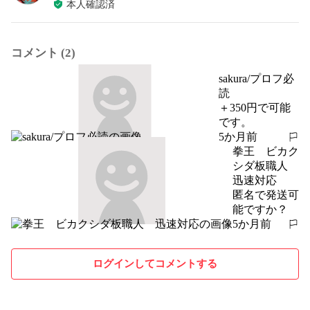
本人確認済
コメント (2)
sakura/プロフ必
読
＋350円で可能
です。
5か月前
報告する
拳王 ビカク
シダ板職人
迅速対応
匿名で発送可
能ですか？
5か月前
報告する
ログインしてコメントする