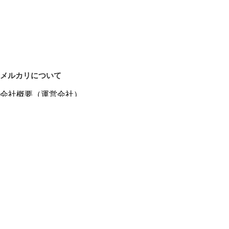
メルカリについて
会社概要（運営会社）
採用情報
プレスリリース
公式ブログ
プレスキット
メルカリUS
メルカリShops
m department（エムデパ）
ヘルプ
ヘルプセンター（ガイド・お問い合わせ）
メルカリShopsでショップを開設する
メルカリShops ショップ管理画面にログイン