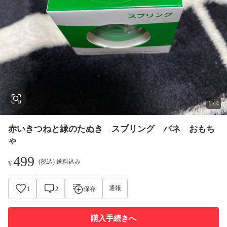
1
/
4
赤いきつねと緑のたぬき スプリング バネ おもち
ゃ
499
(税込) 送料込み
¥
通報
1
2
保存
購入手続きへ