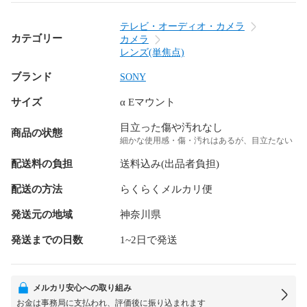
テレビ・オーディオ・カメラ
カテゴリー
カメラ
レンズ(単焦点)
ブランド
SONY
サイズ
α Eマウント
目立った傷や汚れなし
商品の状態
細かな使用感・傷・汚れはあるが、目立たない
配送料の負担
送料込み(出品者負担)
配送の方法
らくらくメルカリ便
発送元の地域
神奈川県
発送までの日数
1~2日で発送
メルカリ安心への取り組み
お金は事務局に支払われ、評価後に振り込まれます