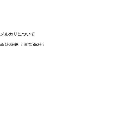
メルカリについて
会社概要（運営会社）
採用情報
プレスリリース
公式ブログ
プレスキット
メルカリUS
メルカリShops
m department（エムデパ）
ヘルプ
ヘルプセンター（ガイド・お問い合わせ）
メルカリShopsでショップを開設する
メルカリShops ショップ管理画面にログイン
メルカリShops出店者向けガイド
お問い合わせ一覧