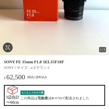
1
/
3
SONY FE 35mm F1.8 SEL35F18F
 / 
SONY
サイズ
 : 
α Eマウント
62,500
(税込) 送料込み
¥
らくらくメルカリ便
3辺合計

この商品は
宅急便
で配送されました
(送料 ¥750)
〜60cm