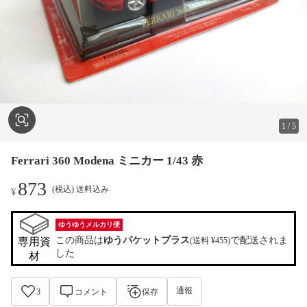
1
/
5
Ferrari 360 Modena ミニカー 1/43 赤
873
(税込) 送料込み
¥
ゆうゆうメルカリ便
この商品は
ゆうパケットプラス
で配送されま
専用資
(送料 ¥455)
した
材
通報
3
コメント
保存