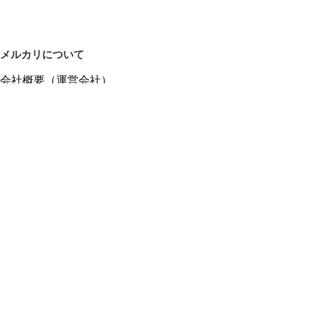
メルカリについて
会社概要（運営会社）
採用情報
プレスリリース
公式ブログ
プレスキット
メルカリUS
メルカリShops
m department（エムデパ）
ヘルプ
ヘルプセンター（ガイド・お問い合わせ）
メルカリShopsでショップを開設する
メルカリShops ショップ管理画面にログイン
メルカリShops出店者向けガイド
お問い合わせ一覧
フリーワードから商品をさがす
プライバシーと利用規約