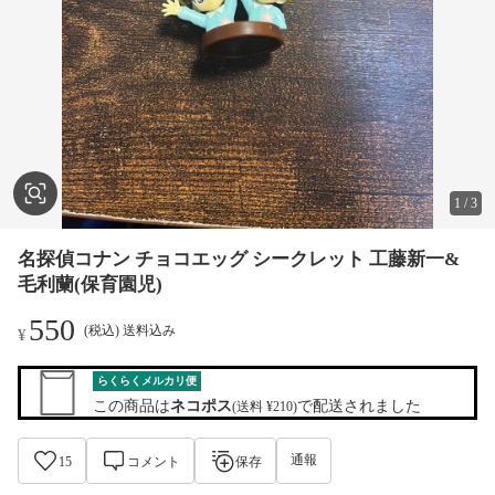
1
/
3
名探偵コナン チョコエッグ シークレット 工藤新一&
毛利蘭(保育園児)
550
(税込) 送料込み
¥
らくらくメルカリ便
この商品は
ネコポス
で配送されました
(送料 ¥210)
通報
15
コメント
保存