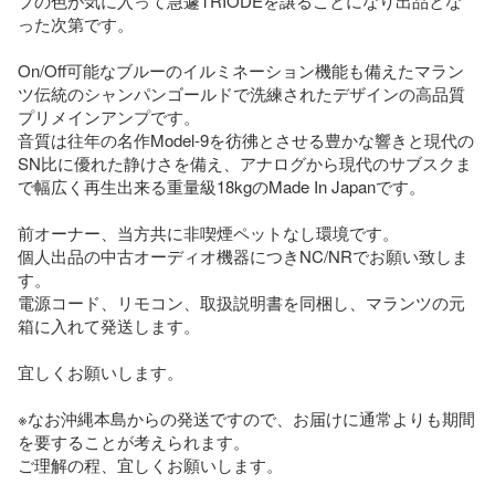
プの色が気に入って急遽TRIODEを譲ることになり出品とな
った次第です。

On/Off可能なブルーのイルミネーション機能も備えたマラン
ツ伝統のシャンパンゴールドで洗練されたデザインの高品質
プリメインアンプです。

音質は往年の名作Model-9を彷彿とさせる豊かな響きと現代の
SN比に優れた静けさを備え、アナログから現代のサブスクま
で幅広く再生出来る重量級18kgのMade In Japanです。

前オーナー、当方共に非喫煙ペットなし環境です。

個人出品の中古オーディオ機器につきNC/NRでお願い致しま
す。

電源コード、リモコン、取扱説明書を同梱し、マランツの元
箱に入れて発送します。

宜しくお願いします。

※なお沖縄本島からの発送ですので、お届けに通常よりも期間
を要することが考えられます。

ご理解の程、宜しくお願いします。
