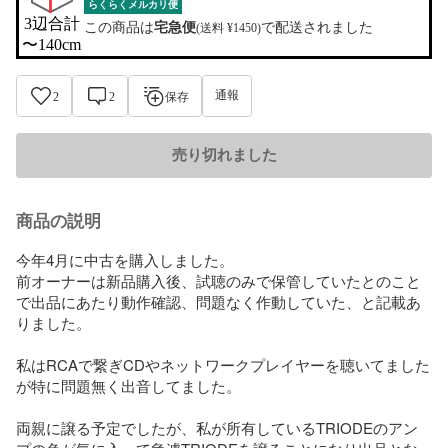
らくらくメルカリ便
3辺合計

この商品は
宅急便
で配送されました
(送料 ¥1450)
〜140cm
通報
2
2
保存
売り切れました
商品の説明
今年4月に中古を購入しました。

前オーナーは新品購入後、試聴のみで保管していたとのこと
で出品にあたり動作確認、問題なく作動していた、と記載あ
りました。

私はRCAで繋ぎCDやネットワークプレイヤーを聴いてました
が特に問題無く出音してました。

両親に譲る予定でしたが、私が所有しているTRIODEのアン