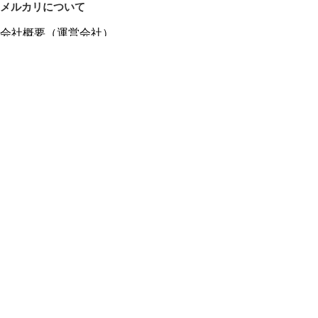
メルカリについて
会社概要（運営会社）
採用情報
プレスリリース
公式ブログ
プレスキット
メルカリUS
メルカリShops
m department（エムデパ）
ヘルプ
ヘルプセンター（ガイド・お問い合わせ）
メルカリShopsでショップを開設する
メルカリShops ショップ管理画面にログイン
メルカリShops出店者向けガイド
お問い合わせ一覧
フリーワードから商品をさがす
プライバシーと利用規約
メルカリ利用規約
メルカリShops利用規約