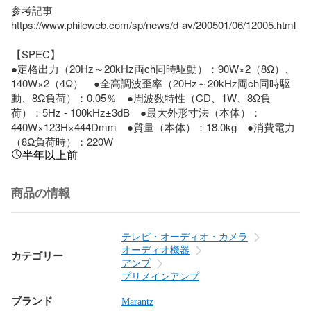
参考記事

https://www.phileweb.com/sp/news/d-av/200501/06/12005.html

【SPEC】

●定格出力（20Hz～20kHz両ch同時駆動）：90W×2（8Ω）、
140W×2（4Ω）　●全高調波歪率（20Hz～20kHz両ch同時駆
動、8Ω負荷）：0.05％　●周波数特性（CD、1W、8Ω負
荷）：5Hz - 100kHz±3dB　●最大外形寸法（本体）：
440W×123H×444Dmm　●質量（本体）：18.0kg　●消費電力
（8Ω負荷時）：220W
半年以上前
商品の情報
テレビ・オーディオ・カメラ
オーディオ機器
カテゴリー
アンプ
プリメインアンプ
ブランド
Marantz