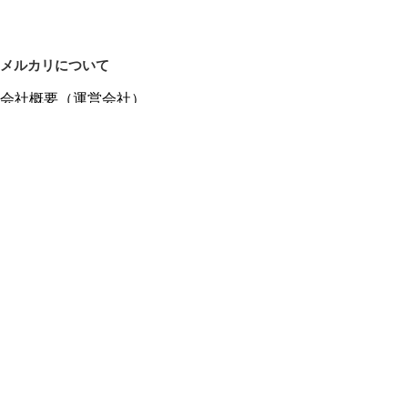
メルカリについて
会社概要（運営会社）
採用情報
プレスリリース
公式ブログ
プレスキット
メルカリUS
メルカリShops
m department（エムデパ）
ヘルプ
ヘルプセンター（ガイド・お問い合わせ）
メルカリShopsでショップを開設する
メルカリShops ショップ管理画面にログイン
メルカリShops出店者向けガイド
お問い合わせ一覧
フリーワードから商品をさがす
プライバシーと利用規約