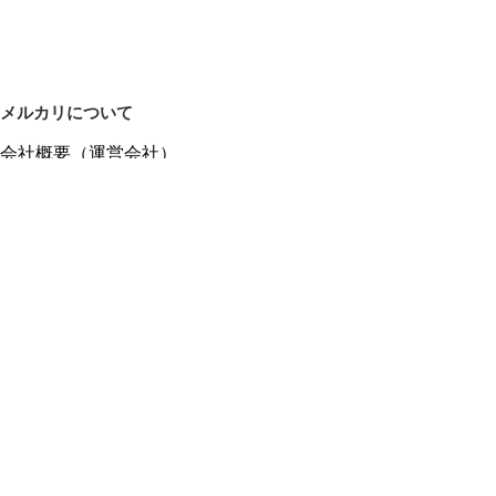
メルカリについて
会社概要（運営会社）
採用情報
プレスリリース
公式ブログ
プレスキット
メルカリUS
メルカリShops
m department（エムデパ）
ヘルプ
ヘルプセンター（ガイド・お問い合わせ）
メルカリShopsでショップを開設する
メルカリShops ショップ管理画面にログイン
メルカリShops出店者向けガイド
お問い合わせ一覧