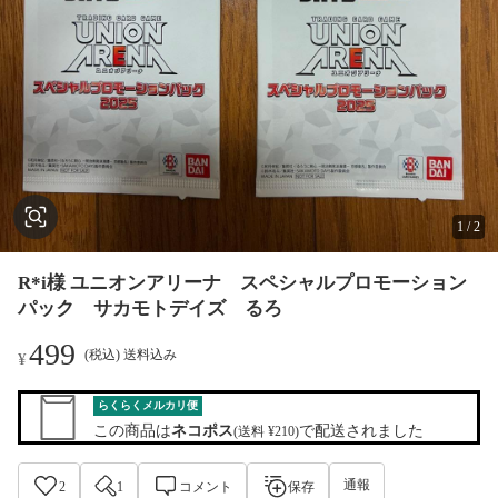
1
/
2
R*i様 ユニオンアリーナ スペシャルプロモーション
パック サカモトデイズ るろ
499
(税込) 送料込み
¥
らくらくメルカリ便
この商品は
ネコポス
で配送されました
(送料 ¥210)
通報
2
1
コメント
保存