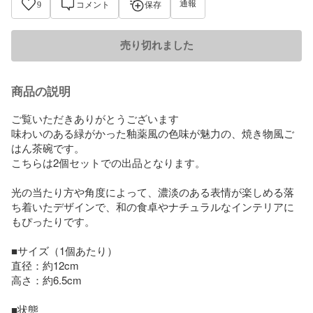
通報
9
コメント
保存
売り切れました
商品の説明
ご覧いただきありがとうございます

味わいのある緑がかった釉薬風の色味が魅力の、焼き物風ご
はん茶碗です。

こちらは2個セットでの出品となります。

光の当たり方や角度によって、濃淡のある表情が楽しめる落
ち着いたデザインで、和の食卓やナチュラルなインテリアに
もぴったりです。

■サイズ（1個あたり）

直径：約12cm

高さ：約6.5cm

■状態
