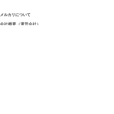
メルカリについて
会社概要（運営会社）
採用情報
プレスリリース
公式ブログ
プレスキット
メルカリUS
メルカリShops
m department（エムデパ）
ヘルプ
ヘルプセンター（ガイド・お問い合わせ）
メルカリShopsでショップを開設する
メルカリShops ショップ管理画面にログイン
メルカリShops出店者向けガイド
お問い合わせ一覧
フリーワードから商品をさがす
プライバシーと利用規約