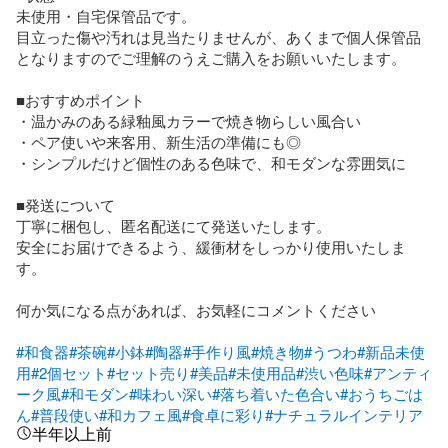
未使用・自宅保管品です。

目立った傷や汚れは見当たりませんが、あくまで個人保管品
となりますのでご理解のうえご購入をお願いいたします。

■おすすめポイント

・温かみのある緑釉風カラーで焼き物らしい風合い

・ペア使いや来客用、新生活の準備にも◎

・シンプルだけど個性のある色味で、和モダンな雰囲気に

■発送について

丁寧に梱包し、匿名配送にて発送いたします。

安全にお届けできるよう、緩衝材をしっかり使用いたしま
す。

何か気になる点があれば、お気軽にコメントください

#和食器
#茶碗
#小鉢
#陶器
#手作り風
#焼き物
#うつわ
#新品未使
用
#2個セット
#セット売り
#美品
#未使用品
#渋い色味
#アンティ
ーク風
#和モダン
#味わい深い
#落ち着いた色合い
#おうちごは
ん
#普段使い
#和カフェ風
#食卓に彩り
#ナチュラルインテリア
半年以上前