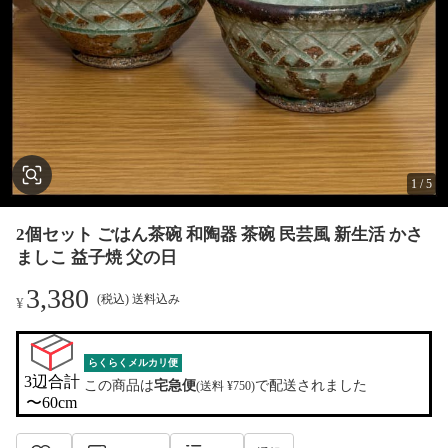
1
/
5
2個セット ごはん茶碗 和陶器 茶碗 民芸風 新生活 かさ
ましこ 益子焼 父の日
3,380
(税込) 送料込み
¥
らくらくメルカリ便
3辺合計

この商品は
宅急便
で配送されました
(送料 ¥750)
〜60cm