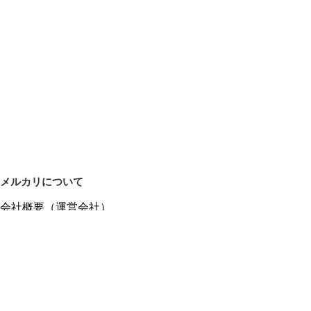
メルカリについて
会社概要（運営会社）
採用情報
プレスリリース
公式ブログ
プレスキット
メルカリUS
メルカリShops
m department（エムデパ）