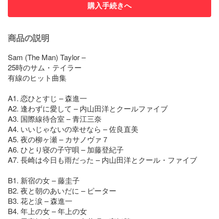
購入手続きへ
商品の説明
Sam (The Man) Taylor – 

25時のサム・テイラー 

有線のヒット曲集

A1. 恋ひとすじ – 森進一

A2. 逢わずに愛して – 内山田洋とクールファイブ

A3. 国際線待合室 – 青江三奈

A4. いいじゃないの幸せなら – 佐良直美

A5. 夜の柳ヶ瀬 – カサノヴァ７

A6. ひとり寝の子守唄 – 加藤登紀子

A7. 長崎は今日も雨だった – 内山田洋とクール・ファイブ

B1. 新宿の女 – 藤圭子

B2. 夜と朝のあいだに – ピーター

B3. 花と涙 – 森進一

B4. 年上の女 – 年上の女
