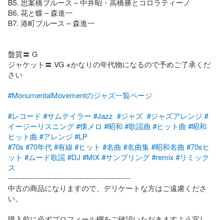
B5. 思案橋ブルース – 中井昭・高橋勝とコロラティーノ

B6. 花と蝶 – 森進一

B7. 港町ブルース – 森進一

盤質〓 G

ジャケット〓 VG ※かなりの年代物になるので予めご了承くだ
さい

#MonumentalMovementのジャズ一覧ページ
#レコード
#サムテイラー
#Jazz
#ジャズ
#ジャズアレンジ
#
イージーリスニング
#懐メロ
#昭和
#歌謡曲
#ヒット曲
#昭和
ヒット曲
#アレンジ
#LP
#70s
#70年代
#有線
#ヒット
#名曲
#名曲集
#昭和名曲
#70sヒ
ット
#ムード歌謡
#DJ
#MIX
#サンプリング
#remix
#リミック
ス
--------------------------------------------------

中古の商品になりますので、デリケートな方はご遠慮くださ
い。

購入前に必ずプロフィール欄をご確認いただきますよう宜し