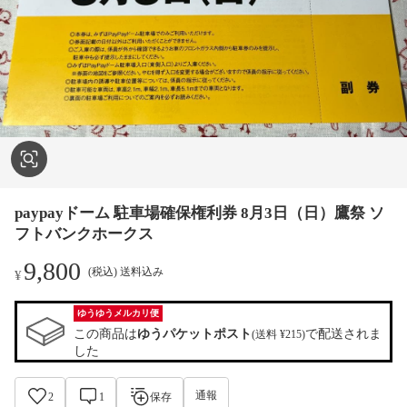
paypayドーム 駐車場確保権利券 8月3日（日）鷹祭 ソ
フトバンクホークス
9,800
(税込) 送料込み
¥
ゆうゆうメルカリ便
この商品は
ゆうパケットポスト
で配送されま
(送料 ¥215)
した
通報
2
1
保存