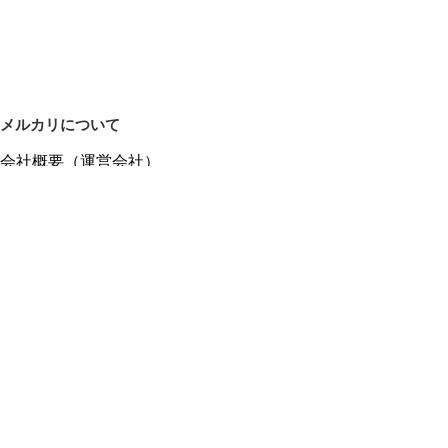
メルカリについて
会社概要（運営会社）
採用情報
プレスリリース
公式ブログ
プレスキット
メルカリUS
メルカリShops
m department（エムデパ）
ヘルプ
ヘルプセンター（ガイド・お問い合わせ）
メルカリShopsでショップを開設する
メルカリShops ショップ管理画面にログイン
メルカリShops出店者向けガイド