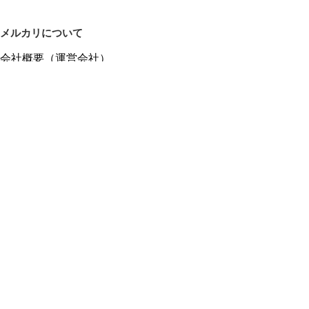
メルカリについて
会社概要（運営会社）
採用情報
プレスリリース
公式ブログ
プレスキット
メルカリUS
メルカリShops
m department（エムデパ）
ヘルプ
ヘルプセンター（ガイド・お問い合わせ）
メルカリShopsでショップを開設する
メルカリShops ショップ管理画面にログイン
メルカリShops出店者向けガイド
お問い合わせ一覧
フリーワードから商品をさがす
プライバシーと利用規約