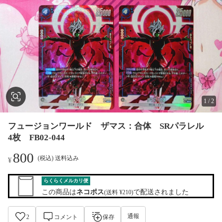
1
/
2
フュージョンワールド ザマス：合体 SRパラレル
4枚 FB02-044
800
(税込) 送料込み
¥
らくらくメルカリ便
この商品は
ネコポス
で配送されました
(送料 ¥210)
通報
2
コメント
保存