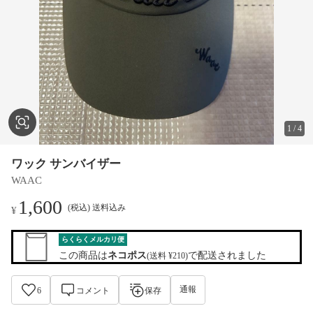
1
/
4
ワック サンバイザー
WAAC
1,600
(税込) 送料込み
¥
らくらくメルカリ便
この商品は
ネコポス
で配送されました
(送料 ¥210)
通報
6
コメント
保存