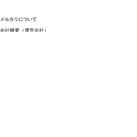
メルカリについて
会社概要（運営会社）
採用情報
プレスリリース
公式ブログ
プレスキット
メルカリUS
メルカリShops
m department（エムデパ）
ヘルプ
ヘルプセンター（ガイド・お問い合わせ）
メルカリShopsでショップを開設する
メルカリShops ショップ管理画面にログイン
メルカリShops出店者向けガイド
お問い合わせ一覧
フリーワードから商品をさがす
プライバシーと利用規約